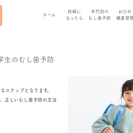
妊婦に
年代別の
お口の
ホーム
なったら
むし歯予防
健康習
学生のむし歯予防
なステップとなります。
や、正しいむし歯予防の方法