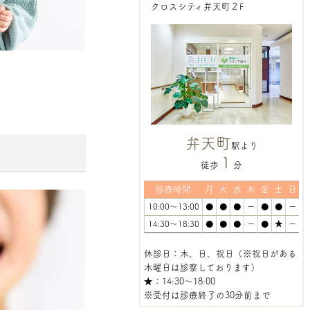
クロスシティ弁天町２F
弁天町
駅より
1
徒歩
分
診療時間
月
火
水
木
金
土
日
10:00～13:00
●
●
●
ー
●
●
ー
14:30～18:30
●
●
●
ー
●
★
ー
休診日：木、日、祝日（※祝日がある
木曜日は診察しております）
★
：14:30～18:00
※受付は診療終了の30分前まで