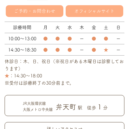
ご予約・お問合わせ
オフィシャルサイト
診療時間
月
火
水
木
金
土
日
10:00～13:00
●
●
●
ー
●
●
ー
14:30～18:30
●
●
●
ー
●
★
ー
休診日：木、日、祝日（※祝日がある木曜日は診察してお
ります）
★
：14:30～18:00
※受付は診療終了の30分前まで。
JR大阪環状線
弁天町
1
駅 徒歩
分
大阪メトロ中央線